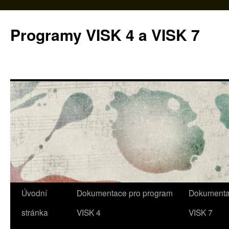
Programy VISK 4 a VISK 7
Úvodní
Dokumentace pro program
Dokumenta
Přejít
stránka
VISK 4
VISK 7
k