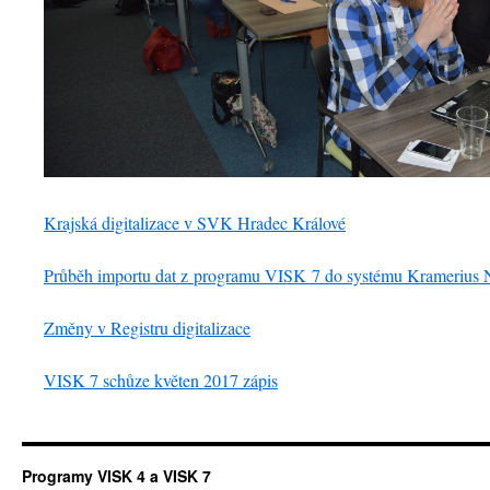
Krajská digitalizace v SVK Hradec Králové
Průběh importu dat z programu VISK 7 do systému Kramerius
Změny v Registru digitalizace
VISK 7 schůze květen 2017 zápis
Programy VISK 4 a VISK 7